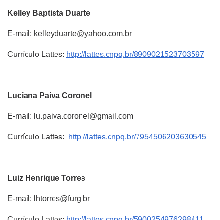
Kelley
Baptista Duarte
E-mail: kelleyduarte@yahoo.com.br
Currículo Lattes:
http://lattes.cnpq.br/8909021523703597
Luciana
Paiva Coronel
E-mail: lu.paiva.coronel@gmail.com
Currículo Lattes:
http://lattes.cnpq.br/7954506203630545
Luiz Henrique
Torres
E-mail: lhtorres@furg.br
Currículo Lattes:
http://lattes.cnpq.br/5900254976298411