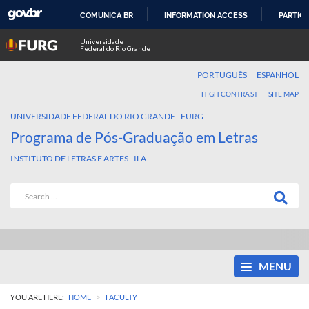
COMUNICA BR
INFORMATION ACCESS
PARTICI
SKIP
Universidade
Federal do Rio Grande
TO
CONTENT
PORTUGUÊS
ESPANHOL
HIGH CONTRAST
SITE MAP
UNIVERSIDADE FEDERAL DO RIO GRANDE - FURG
Programa de Pós-Graduação em Letras
INSTITUTO DE LETRAS E ARTES - ILA
MENU
>
YOU ARE HERE:
HOME
FACULTY