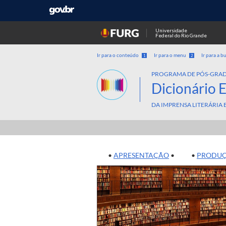
Universidade
Federal do Rio Grande
Ir para o conteúdo
Ir para o menu
Ir para a b
1
2
PROGRAMA DE PÓS-GRAD
Dicionário 
DA IMPRENSA LITERÁRIA
•
APRESENTAÇÃO
• •
PRODUÇ