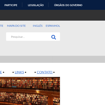
PARTICIPE
LEGISLAÇÃO
ÓRGÃOS DO GOVERNO
TE
MAPA DO SITE
INGLÊS
ESPANHOL
E
• •
LINKS
• •
CONTATO
•