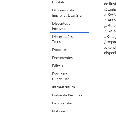
Contato
de ilu
d.
Linha
Dicionário da
e.
Seçõe
Imprensa Literária
f.
Autore
Discentes e
g.
Relaç
Egressos
h.
Relaç
i.
Relaç
Dissertações e
j.
Impac
Teses
k.
Onde 
Docentes
dispon
Documentos
Editais
Estrutura
Curricular
Infraestrutura
Linhas de Pesquisa
Livros e Sites
Notícias