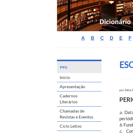
A
B
C
D
E
F
ES
PPG
Início
Apresentação
por
Zélia 
Cadernos
PER
Literários
Chamadas de
a.
Dat
Revistas e Eventos
periód
b.
Funda
Ciclo Letivo
c.
Come