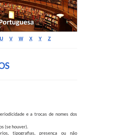
U
V
W
X
Y
Z
OS
 periodicidade e a trocas de nomes dos
os (se houver).
rios, tipografias, presença ou não