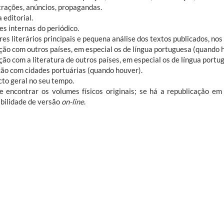
strações, anúncios, propagandas.
 editorial.
s internas do periódico.
s literários principais e pequena análise dos textos publicados, nos 
ão com outros países, em especial os de língua portuguesa (quando 
ão com a literatura de outros países, em especial os de língua port
ão com cidades portuárias (quando houver).
to geral no seu tempo.
encontrar os volumes físicos originais; se há a republicação em 
ibilidade de versão
on-line
.