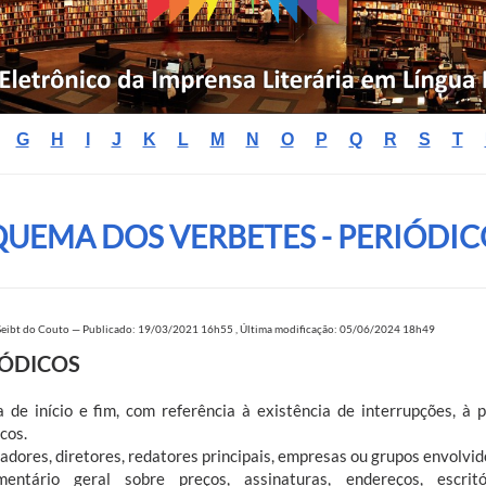
G
H
I
J
K
L
M
N
O
P
Q
R
S
T
QUEMA DOS VERBETES - PERIÓDIC
Seibt do Couto
—
Publicado: 19/03/2021 16h55
,
Última modificação: 05/06/2024 18h49
IÓDICOS
a d
e início e fim, com referência à existência de interrupções, à
icos.
dores, diretores, redatores principais, empresas ou grupos envolvid
ntário geral sobre preços, assinaturas, endereços, escritó