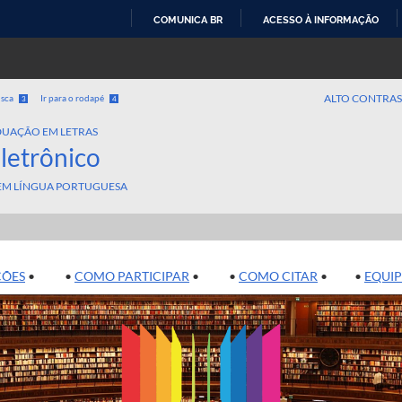
COMUNICA BR
ACESSO À INFORMAÇÃO
IR
PARA
O
ALTO CONTRAS
usca
Ir para o rodapé
3
4
CONTEÚDO
UAÇÃO EM LETRAS
Eletrônico
 EM LÍNGUA PORTUGUESA
ÕES
• •
COMO PARTICIPAR
• •
COMO CITAR
• •
EQUIP